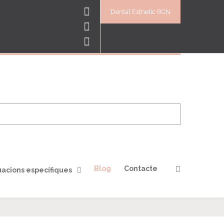
Dental Esthetic BCN
Blog
Contacte
uacions específiques