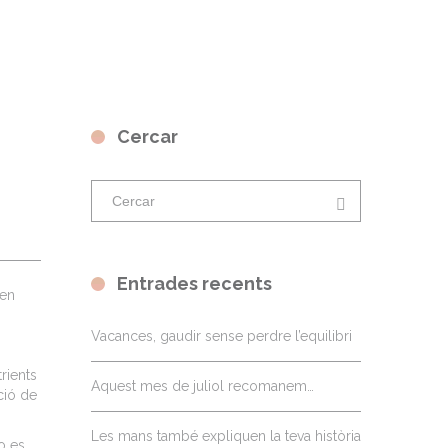
Cercar
Entrades recents
 en
Vacances, gaudir sense perdre l’equilibri
rients
Aquest mes de juliol recomanem…
ció de
Les mans també expliquen la teva història
o es