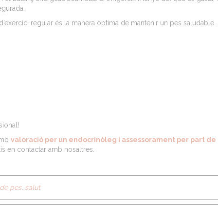
egurada.
d’exercici regular és la manera òptima de mantenir un pes saludable.
ional!
 amb
valoració per un endocrinòleg i assessorament per part de
tis en contactar amb nosaltres.
de pes
,
salut