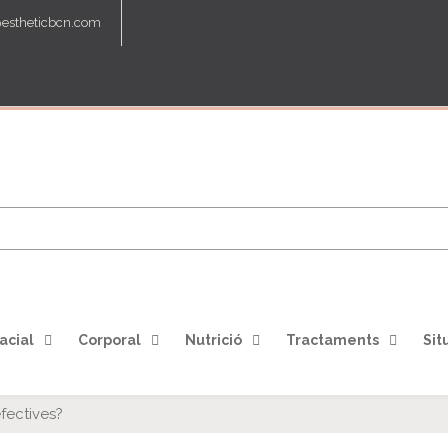
@estheticbcn.com
acial
Corporal
Nutrició
Tractaments
Sit
fectives?