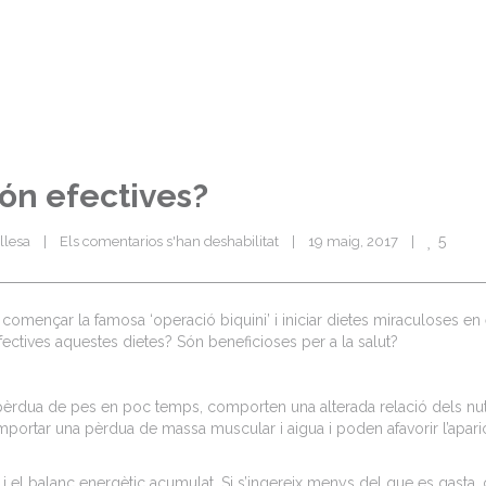
són efectives?
5
llesa
|
Els comentarios s'han deshabilitat
|
19 maig, 2017    
|
omençar la famosa ‘operació biquini’ i iniciar dietes miraculoses en
ectives aquestes dietes? Són beneficioses per a la salut?
èrdua de pes en poc temps, comporten una alterada relació dels nut
mportar una pèrdua de massa muscular i aigua i poden afavorir l’apari
i el balanç energètic acumulat. Si s’ingereix menys del que es gasta, 