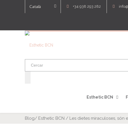
Català
+34 938 293 282
info
Esthetic BCN
F
Blog
/
Esthetic BCN
/
Les dietes miraculoses, són e