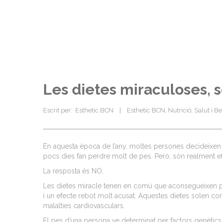
Les dietes miraculoses, 
Escrit per:  
Esthetic BCN
|
Esthetic BCN
, 
Nutrició
, 
Salut i Be
En aquesta època de l’any, moltes persones decideixen c
pocs dies fan perdre molt de pes. Però, són realment ef
La resposta és NO.
Les dietes miracle tenen en comú que aconsegueixen p
i un efecte rebot molt acusat. Aquestes dietes solen co
malalties cardiovasculars.
El pes d’una persona ve determinat per factors genètics 