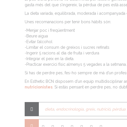
gasta més del que s’ingereix, la pèrdua de pes està ass
La dieta variada, equilibrada, moderada i acompanyada 
Unes recomanacions per tenir bons hàbits són:
-Menjar poc i freqüentment
-Beure aigua
-Evitar l’alcohol
-Limitar el consum de greixos i sucres refinats
-Ingerir 5 racions al dia de fruita i verdura
-Integrar el peix en la dieta.
-Practicar exercici físic almenys 5 vegades a la setmana.
Si has de perdre pes, fes-ho sempre de mà d’un profess
En Esthetic BCN disposem d’un equip multidisciplinar
nutricionistes
. Si estàs pensant en perdre pes, no dub
dieta
,
endocrinología
,
greix
,
nutrició
,
pèrdua 