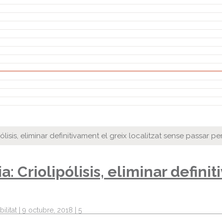
ólisis, eliminar definitivament el greix localitzat sense passar pe
: Criolipólisis, eliminar definit
ilitat
|
9 octubre, 2018
|
5