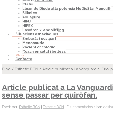
Àcid poli-L-làctic
Clatuu
Làser de Díode alta potencia MeDioStar Monolith
Silkplex
Aquapure
HIFU
HIPEX
Lasotronix, endolifting
Situacions específiques
Embaràs i postpart
Menopausia
Pacient oncològic
Coach en salut i bellesa
Blog
Contacte
Blog
/
Esthetic BCN
/
Article publicat a La Vanguardia: Criolip
Article publicat a La Vanguardia
sense passar per quiròfan.
Escrit per:
Esthetic BCN
|
Esthetic BCN
|
Els comentarios s'han deshab