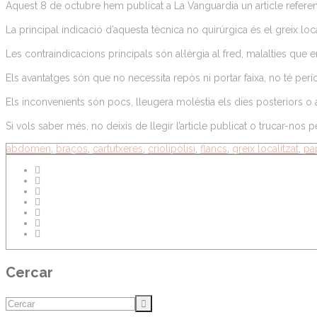
Aquest 8 de octubre hem publicat a La Vanguardia un article referent a
La principal indicació d’aquesta tècnica no quirúrgica és el greix l
Les contraindicacions principals són al·lèrgia al fred, malalties que
Els avantatges són que no necessita repòs ni portar faixa, no té períod
Els inconvenients són pocs, lleugera molèstia els dies posteriors o
Si vols saber més, no deixis de llegir l’article publicat o trucar-nos
abdomen
,
braços
,
cartutxeres
,
criolipòlisi
,
flancs
,
greix localitzat
,
pa
Cercar