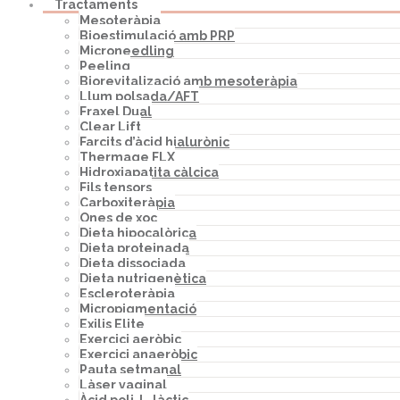
Tractaments
Mesoteràpia
Bioestimulació amb PRP
Microneedling
Peeling
Biorevitalizació amb mesoteràpia
Llum polsada/AFT
Fraxel Dual
Clear Lift
Farcits d’àcid hialurònic
Thermage FLX
Hidroxiapatita càlcica
Fils tensors
Carboxiteràpia
Ones de xoc
Dieta hipocalòrica
Dieta proteinada
Dieta dissociada
Dieta nutrigenètica
Escleroteràpia
Micropigmentació
Exilis Elite
Exercici aeròbic
Exercici anaeròbic
Pauta setmanal
Làser vaginal