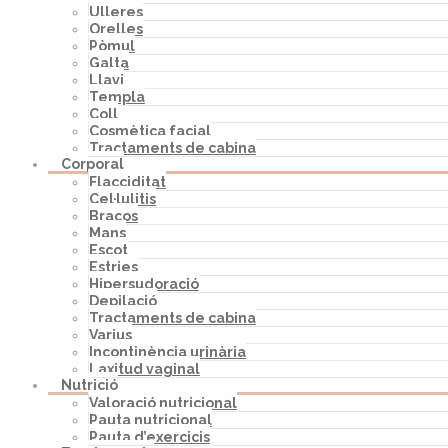
Ulleres
Orelles
Pòmul
Galta
Llavi
Templa
Coll
Cosmètica facial
Tractaments de cabina
Corporal
Flacciditat
Cel·lulitis
Braços
Mans
Escot
Estries
Hipersudoració
Depilació
Tractaments de cabina
Varius
Incontinència urinària
Laxitud vaginal
Nutrició
Valoració nutricional
Pauta nutricional
Pauta d’exercicis