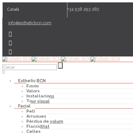
Català
+34 938 293 282
info@estheticbcn.com
Esthetic BCN
Equip
Valors
Instal·lacions
Tour visual
Facial
Pell
Arrugues
Pèrdua de volum
Flacciditat
Celles