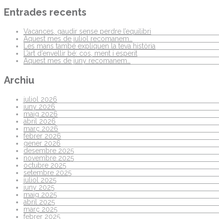
Entrades recents
Vacances, gaudir sense perdre l’equilibri
Aquest mes de juliol recomanem…
Les mans també expliquen la teva història
L’art d’envellir bé: cos, ment i esperit
Aquest mes de juny recomanem…
Archiu
juliol 2026
juny 2026
maig 2026
abril 2026
març 2026
febrer 2026
gener 2026
desembre 2025
novembre 2025
octubre 2025
setembre 2025
juliol 2025
juny 2025
maig 2025
abril 2025
març 2025
febrer 2025