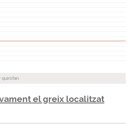
r quiròfan.
ivament el greix localitzat