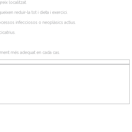
eix localitzat.
xen reduir-la tot i dieta i exercici.
rocessos infecciosos o neoplàsics actius.
icatrius.
actament més adequat en cada cas.