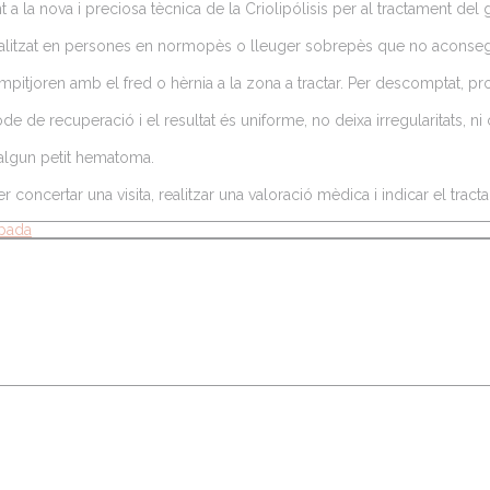
 la nova i preciosa tècnica de la Criolipólisis per al tractament del gr
ocalitzat en persones en normopès o lleuger sobrepès que no aconseguei
 empitjoren amb el fred o hèrnia a la zona a tractar. Per descomptat, p
e de recuperació i el resultat és uniforme, no deixa irregularitats, ni c
 algun petit hematoma.
 per concertar una visita, realitzar una valoració mèdica i indicar el tr
pada