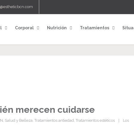
o@estheticbcn.com
l
Corporal
Nutrición
Tratamientos
Situa
mbién merecen cuidarse
CN
, 
Salud y Belleza
, 
Tratamientos antiedad
, 
Tratamientos estéticos
    |    
Los 