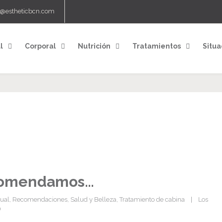
o@estheticbcn.com
l
Corporal
Nutrición
Tratamientos
Situa
ecomendamos…
ual
, 
Recomendaciones
, 
Salud y Belleza
, 
Tratamiento de cabina
    |    
Los 
0