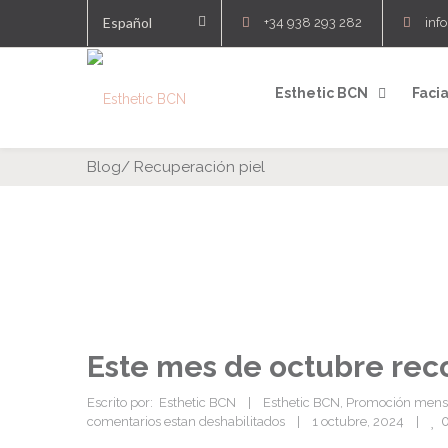
Español
+34 938 293 282
inf
Esthetic BCN
Facia
Blog
/
Recuperación piel
Este mes de octubre r
Escrito por:  Esthetic BCN    |    
Esthetic BCN
, 
Promoción mens
comentarios estan deshabilitados
    |    1 octubre, 2024    |    