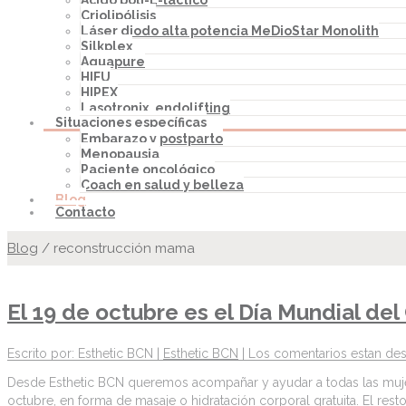
Ácido poli-L-láctico
Criolipólisis
Láser diodo alta potencia MeDioStar Monolith
Silkplex
Aquapure
HIFU
HIPEX
Lasotronix, endolifting
Situaciones específicas
Embarazo y postparto
Menopausia
Paciente oncológico
Coach en salud y belleza
Blog
Contacto
Blog
/
reconstrucción mama
El 19 de octubre es el Día Mundial d
Escrito por: Esthetic BCN |
Esthetic BCN
|
Los comentarios estan des
Desde Esthetic BCN queremos acompañar y ayudar a todas las mujer
octubre, en forma de masaje o hidratación corporal gratuita. El res