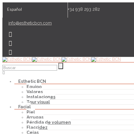
Español
+34 938 293 282
info@estheticbcn.com
Esthetic BCN
Equipo
Valores
Instalaciones
Tour visual
Facial
Piel
Arrugas
Pérdida de volumen
Flaccidez
Cejas