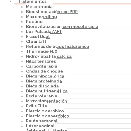
Tratamientos
Mesoterapia
Bioestimulación con PRP
Microneedling
Peeling
Biorevitalización con mesoterapia
Luz Pulsada/AFT
Fraxel Dual
Clear Lift
Rellenos de ácido hialurónico
Thermage FLX
Hidroxiapatita cálcica
Hilos tensores
Carboxiterapia
Ondas de choque
Dieta hipocalórica
Dieta proteinada
Dieta disociada
Dieta nutrigenética
Escleroterapia
Micropigmentación
Exilis Elite
Ejercicio aeróbico
Ejercicio anaeróbico
Pauta semanal
Láser vaginal