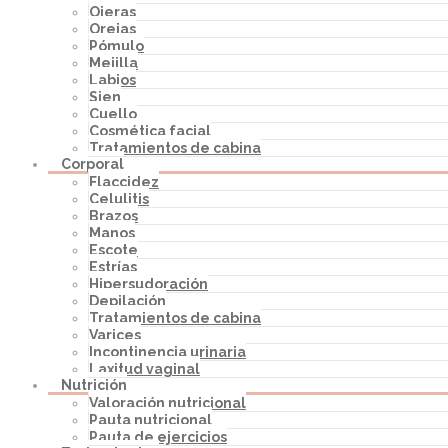
Ojeras
Orejas
Pómulo
Mejilla
Labios
Sien
Cuello
Cosmética facial
Tratamientos de cabina
Corporal
Flaccidez
Celulitis
Brazos
Manos
Escote
Estrías
Hipersudoración
Depilación
Tratamientos de cabina
Varices
Incontinencia urinaria
Laxitud vaginal
Nutrición
Valoración nutricional
Pauta nutricional
Pauta de ejercicios