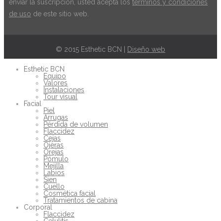
enviar la suscripción, usted acepta los
terminos y condiciones
de uso
de este sitio web.
© 2015 Esthetic BCN |
Diseño web
Esthetic BCN
Equipo
Valores
Instalaciones
Tour visual
Facial
Piel
Arrugas
Pérdida de volumen
Flaccidez
Cejas
Ojeras
Orejas
Pómulo
Mejilla
Labios
Sien
Cuello
Cosmética facial
Tratamientos de cabina
Corporal
Flaccidez
Celulitis