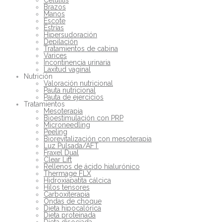
Brazos
Manos
Escote
Estrías
Hipersudoración
Depilación
Tratamientos de cabina
Varices
Incontinencia urinaria
Laxitud vaginal
Nutrición
Valoración nutricional
Pauta nutricional
Pauta de ejercicios
Tratamientos
Mesoterapia
Bioestimulación con PRP
Microneedling
Peeling
Biorevitalización con mesoterapia
Luz Pulsada/AFT
Fraxel Dual
Clear Lift
Rellenos de ácido hialurónico
Thermage FLX
Hidroxiapatita cálcica
Hilos tensores
Carboxiterapia
Ondas de choque
Dieta hipocalórica
Dieta proteinada
Dieta disociada