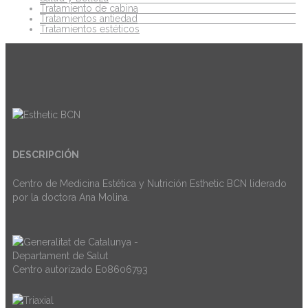
Tratamiento de cabina
Tratamientos antiedad
Tratamientos estéticos
DESCRIPCIÓN
Centro de Medicina Estética y Nutrición Esthetic BCN liderado
por la doctora Ana Molina.
Centro autorizado E08606793