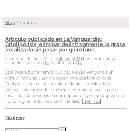
Blog
/
flancos
Artículo publicado en La Vanguardia:
Criolipólisis, eliminar definitivamente la grasa
localizada sin pasar por quirófano.
Escrito por: Esthetic BCN |
Esthetic BCN
|
Los comentarios
estan deshabilitados
| 9 octubre, 2018 |
9
Este 8 de octubre hemos publicado en La Vanguardia un
artículo referente a la novedosa y preciosa técnica de la
Criolipólisis para el tratamiento de la grasa localizada. La
principal indicación de esta técnica no quirúrgica es la grasa
localizada en personas en normopeso o ligero sobrepeso que
no consiguen reducirla a pesar de dieta…
Leer más
Buscar