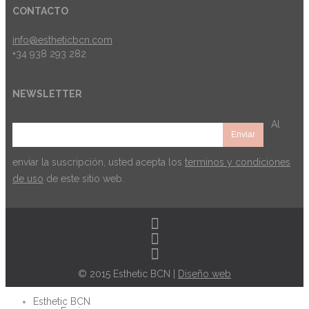
CONTACTO
info@estheticbcn.com
+34 938 293 282
NEWSLETTER
Al
enviar la suscripción, usted acepta los
terminos y condiciones
de uso
de este sitio web.
© 2015 Esthetic BCN |
Diseño web
Esthetic BCN