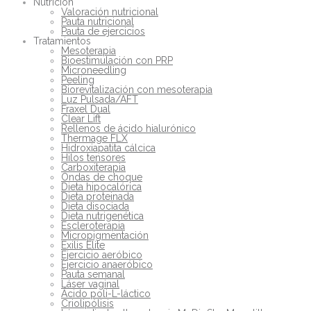
Nutrición
Valoración nutricional
Pauta nutricional
Pauta de ejercicios
Tratamientos
Mesoterapia
Bioestimulación con PRP
Microneedling
Peeling
Biorevitalización con mesoterapia
Luz Pulsada/AFT
Fraxel Dual
Clear Lift
Rellenos de ácido hialurónico
Thermage FLX
Hidroxiapatita cálcica
Hilos tensores
Carboxiterapia
Ondas de choque
Dieta hipocalórica
Dieta proteinada
Dieta disociada
Dieta nutrigenética
Escleroterapia
Micropigmentación
Exilis Elite
Ejercicio aeróbico
Ejercicio anaeróbico
Pauta semanal
Láser vaginal
Ácido poli-L-láctico
Criolipólisis