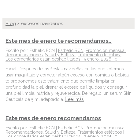
Blog
/
excesos navideños
Este mes de enero te recomendamos…
Escrito por: Esthetic BCN |
Esthetic BCN
,
Promoción mensual
,
Recomendaciones
,
Salud y Belleza
,
Tratamiento de cabina
|
Los comentarios estan deshabilitados
| 5 enero, 2026 |
0
Facial: Después de las fiestas navideñas en las que solemos
usar maquillaje y cometer algún exceso con comida o bebida,
te proponemos este tratamiento que permite limpiar en
profundidad la piel, drenar el exceso de líquidos y conseguir
una piel limpia, nutrida y rejuvenecida. De regalo, un serum Skin
Ceuticals de 5 ml adaptado a…
Leer más
Este mes de enero recomendamos
Escrito por: Esthetic BCN |
Esthetic BCN
,
Promoción mensual
,
Recomendaciones
,
Salud y Belleza
,
Tratamientos estéticos
|
Los comentarios estan deshabilitados
| 3 enero, 2024 |
0