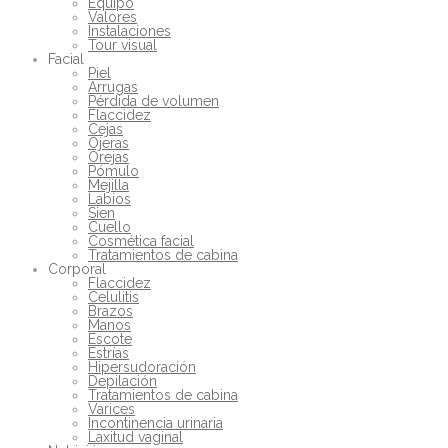
Equipo
Valores
Instalaciones
Tour visual
Facial
Piel
Arrugas
Pérdida de volumen
Flaccidez
Cejas
Ojeras
Orejas
Pómulo
Mejilla
Labios
Sien
Cuello
Cosmética facial
Tratamientos de cabina
Corporal
Flaccidez
Celulitis
Brazos
Manos
Escote
Estrías
Hipersudoración
Depilación
Tratamientos de cabina
Varices
Incontinencia urinaria
Laxitud vaginal