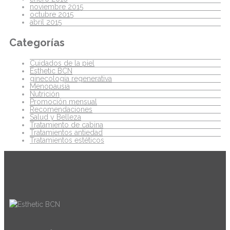
noviembre 2015
octubre 2015
abril 2015
Categorías
Cuidados de la piel
Esthetic BCN
ginecología regenerativa
Menopausia
Nutrición
Promoción mensual
Recomendaciones
Salud y Belleza
Tratamiento de cabina
Tratamientos antiedad
Tratamientos estéticos