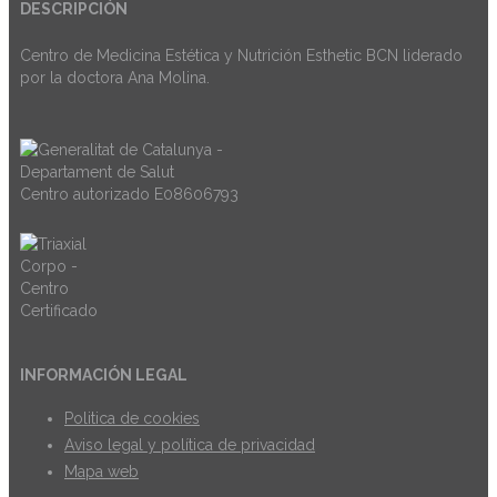
DESCRIPCIÓN
Centro de Medicina Estética y Nutrición Esthetic BCN liderado
por la doctora Ana Molina.
Centro autorizado E08606793
INFORMACIÓN LEGAL
Politica de cookies
Aviso legal y política de privacidad
Mapa web