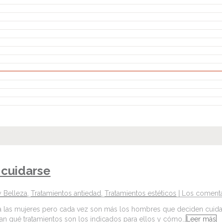
 cuidarse
y Belleza
,
Tratamientos antiedad
,
Tratamientos estéticos
|
Los comenta
 a las mujeres pero cada vez son más los hombres que deciden cuidar 
n qué tratamientos son los indicados para ellos y cómo…
Leer más