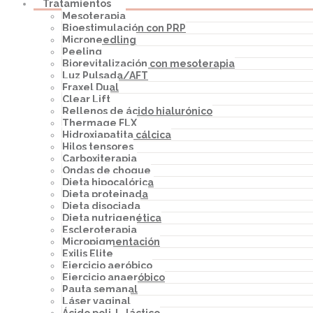
Tratamientos
Mesoterapia
Bioestimulación con PRP
Microneedling
Peeling
Biorevitalización con mesoterapia
Luz Pulsada/AFT
Fraxel Dual
Clear Lift
Rellenos de ácido hialurónico
Thermage FLX
Hidroxiapatita cálcica
Hilos tensores
Carboxiterapia
Ondas de choque
Dieta hipocalórica
Dieta proteinada
Dieta disociada
Dieta nutrigenética
Escleroterapia
Micropigmentación
Exilis Elite
Ejercicio aeróbico
Ejercicio anaeróbico
Pauta semanal
Láser vaginal