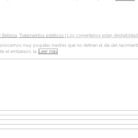
y Belleza
,
Tratamientos estéticos
|
Los comentarios estan deshabilita
 y conocemos muy poquitas madres que no definan el día del nacimien
te el embarazo, la…
Leer más