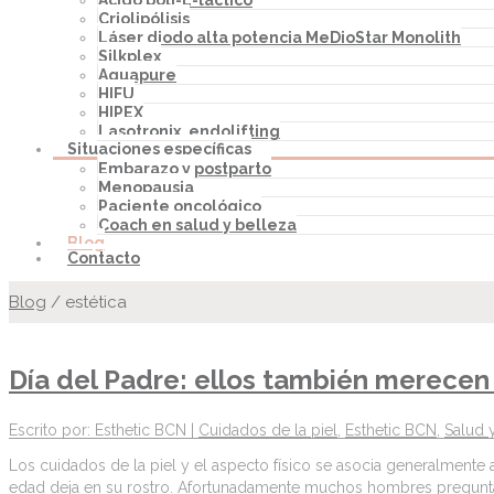
Ácido poli-L-láctico
Criolipólisis
Láser diodo alta potencia MeDioStar Monolith
Silkplex
Aquapure
HIFU
HIPEX
Lasotronix, endolifting
Situaciones específicas
Embarazo y postparto
Menopausia
Paciente oncológico
Coach en salud y belleza
Blog
Contacto
Blog
/
estética
Día del Padre: ellos también merecen
Escrito por: Esthetic BCN |
Cuidados de la piel
,
Esthetic BCN
,
Salud 
Los cuidados de la piel y el aspecto físico se asocia generalmente
edad deja en su rostro. Afortunadamente muchos hombres pregunta