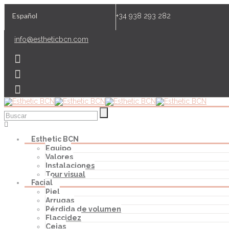
Español
+34 938 293 282
info@estheticbcn.com
Esthetic BCN
Equipo
Valores
Instalaciones
Tour visual
Facial
Piel
Arrugas
Pérdida de volumen
Flaccidez
Cejas