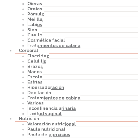
Ojeras
Orejas
Pómulo
Mejilla
Labios
Sien
Cuello
Cosmética facial
Tratamientos de cabina
Corporal
Flaccidez
Celulitis
Brazos
Manos
Escote
Estrías
Hipersudoración
Depilación
Tratamientos de cabina
Varices
Incontinencia urinaria
Laxitud vaginal
Nutrición
Valoración nutricional
Pauta nutricional
Pauta de ejercicios