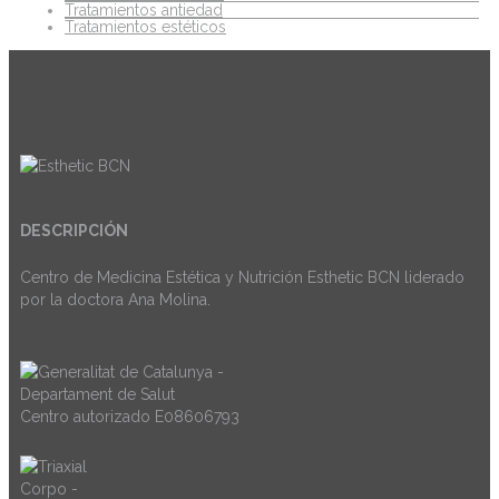
Tratamientos antiedad
Tratamientos estéticos
DESCRIPCIÓN
Centro de Medicina Estética y Nutrición Esthetic BCN liderado
por la doctora Ana Molina.
Centro autorizado E08606793