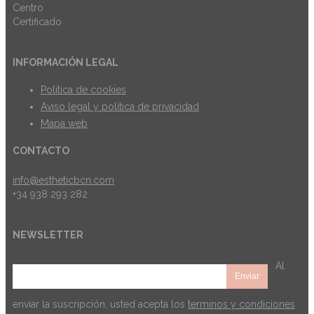
INFORMACIÓN LEGAL
Politica de cookies
Aviso legal y política de privacidad
Mapa web
CONTACTO
info@estheticbcn.com
+34 938 293 282
NEWSLETTER
Al
enviar la suscripción, usted acepta los
terminos y condiciones