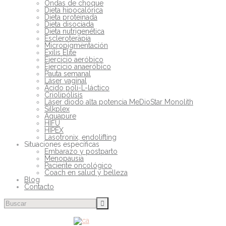
Ondas de choque
Dieta hipocalórica
Dieta proteinada
Dieta disociada
Dieta nutrigenética
Escleroterapia
Micropigmentación
Exilis Elite
Ejercicio aeróbico
Ejercicio anaeróbico
Pauta semanal
Láser vaginal
Ácido poli-L-láctico
Criolipólisis
Láser diodo alta potencia MeDioStar Monolith
Silkplex
Aquapure
HIFU
HIPEX
Lasotronix, endolifting
Situaciones específicas
Embarazo y postparto
Menopausia
Paciente oncológico
Coach en salud y belleza
Blog
Contacto