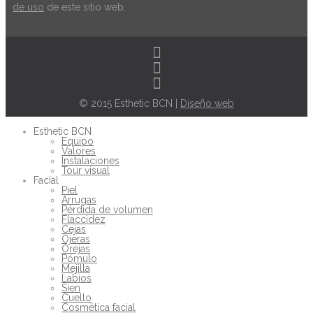
de uso
de este sitio web.
© 2015 Esthetic BCN |
Diseño web
Esthetic BCN
Equipo
Valores
Instalaciones
Tour visual
Facial
Piel
Arrugas
Pérdida de volumen
Flaccidez
Cejas
Ojeras
Orejas
Pómulo
Mejilla
Labios
Sien
Cuello
Cosmética facial