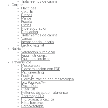
Tratamientos de cabina
Corporal
Flaccidez
Celulitis
Brazos
Manos
Escote
Estrías
Hipersudoración
Depilación
Tratamientos de cabina
Varices
Incontinencia urinaria
Laxitud vaginal
Nutrición
Valoración nutricional
Pauta nutricional
Pauta de ejercicios
Tratamientos
Mesoterapia
Bioestimulación con PRP
Microneedling
Peeling
Biorevitalización con mesoterapia
Luz Pulsada/AFT
Fraxel Dual
Clear Lift
Rellenos de ácido hialurónico
Thermage FLX
Hidroxiapatita cálcica
Hilos tensores
Carboxiterapia