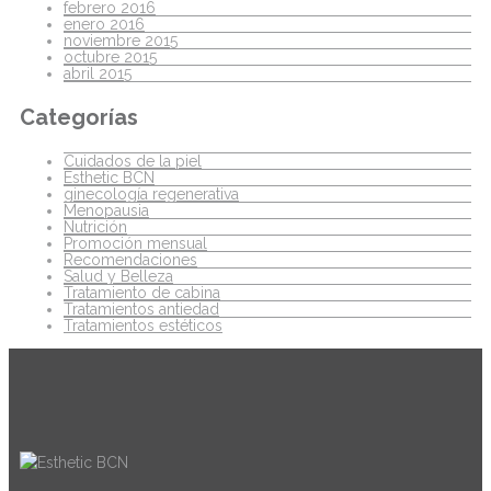
febrero 2016
enero 2016
noviembre 2015
octubre 2015
abril 2015
Categorías
Cuidados de la piel
Esthetic BCN
ginecología regenerativa
Menopausia
Nutrición
Promoción mensual
Recomendaciones
Salud y Belleza
Tratamiento de cabina
Tratamientos antiedad
Tratamientos estéticos