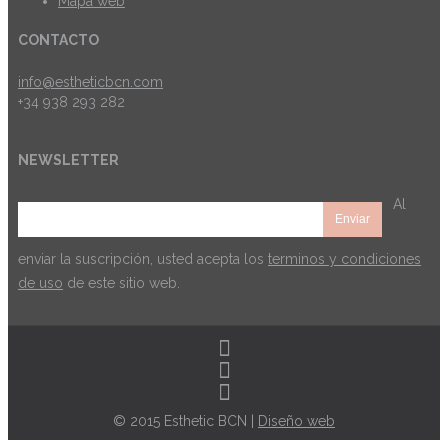
Mapa web
CONTACTO
info@estheticbcn.com
+34 938 293 282
NEWSLETTER
Al
enviar la suscripción, usted acepta los
terminos y condiciones
de uso
de este sitio web.
© 2015 Esthetic BCN |
Diseño web