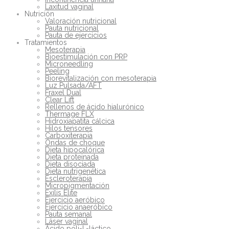
Laxitud vaginal
Nutrición
Valoración nutricional
Pauta nutricional
Pauta de ejercicios
Tratamientos
Mesoterapia
Bioestimulación con PRP
Microneedling
Peeling
Biorevitalización con mesoterapia
Luz Pulsada/AFT
Fraxel Dual
Clear Lift
Rellenos de ácido hialurónico
Thermage FLX
Hidroxiapatita cálcica
Hilos tensores
Carboxiterapia
Ondas de choque
Dieta hipocalórica
Dieta proteinada
Dieta disociada
Dieta nutrigenética
Escleroterapia
Micropigmentación
Exilis Elite
Ejercicio aeróbico
Ejercicio anaeróbico
Pauta semanal
Láser vaginal
Ácido poli-L-láctico