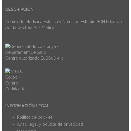
DESCRIPCIÓN
Centro de Medicina Estética y Nutrición Esthetic BCN liderado
por la doctora Ana Molina.
Centro autorizado E08606793
INFORMACIÓN LEGAL
Politica de cookies
Aviso legal y política de privacidad