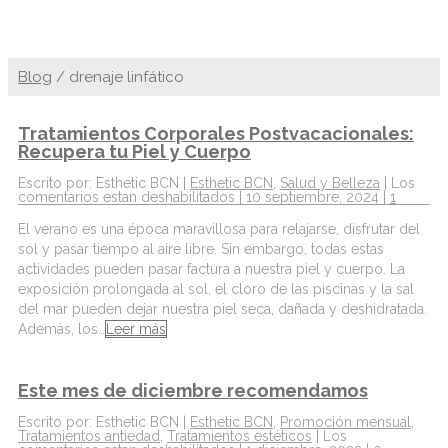
Blog
/
drenaje linfático
Tratamientos Corporales Postvacacionales:
Recupera tu Piel y Cuerpo
Escrito por: Esthetic BCN |
Esthetic BCN
,
Salud y Belleza
|
Los
comentarios estan deshabilitados
| 10 septiembre, 2024 |
1
El verano es una época maravillosa para relajarse, disfrutar del
sol y pasar tiempo al aire libre. Sin embargo, todas estas
actividades pueden pasar factura a nuestra piel y cuerpo. La
exposición prolongada al sol, el cloro de las piscinas y la sal
del mar pueden dejar nuestra piel seca, dañada y deshidratada.
Además, los…
Leer más
Este mes de diciembre recomendamos
Escrito por: Esthetic BCN |
Esthetic BCN
,
Promoción mensual
,
Tratamientos antiedad
,
Tratamientos estéticos
|
Los