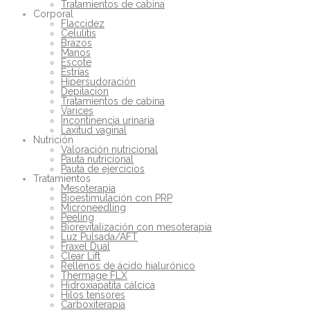
Tratamientos de cabina
Corporal
Flaccidez
Celulitis
Brazos
Manos
Escote
Estrías
Hipersudoración
Depilación
Tratamientos de cabina
Varices
Incontinencia urinaria
Laxitud vaginal
Nutrición
Valoración nutricional
Pauta nutricional
Pauta de ejercicios
Tratamientos
Mesoterapia
Bioestimulación con PRP
Microneedling
Peeling
Biorevitalización con mesoterapia
Luz Pulsada/AFT
Fraxel Dual
Clear Lift
Rellenos de ácido hialurónico
Thermage FLX
Hidroxiapatita cálcica
Hilos tensores
Carboxiterapia