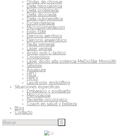
Ondas de choque
Dieta hipocalórica
Dieta proteinada
Dieta disociada
Dieta nutrigenética
Escleroterapia
Micropigmentación
Exilis Elite
Ejercicio aeróbico
Ejercicio anaeróbico
Pauta semanal
Láser vaginal
Ácido poli-L-láctico
Criolipólisis
Láser diodo alta potencia MeDioStar Monolith
Silkplex
Aquapure
HIFU
HIPEX
Lasotronix, endolifting
Situaciones específicas
Embarazo y postparto
Menopausia
Paciente oncológico
Coach en salud y belleza
Blog
Contacto