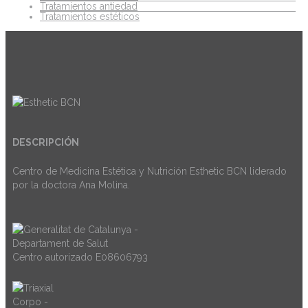
Tratamientos antiedad
Tratamientos estéticos
DESCRIPCIÓN
Centro de Medicina Estética y Nutrición Esthetic BCN liderado
por la doctora Ana Molina.
Centro autorizado E08606793