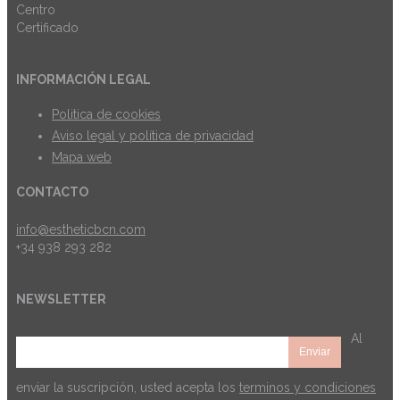
INFORMACIÓN LEGAL
Politica de cookies
Aviso legal y política de privacidad
Mapa web
CONTACTO
info@estheticbcn.com
+34 938 293 282
NEWSLETTER
Al
enviar la suscripción, usted acepta los
terminos y condiciones