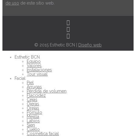
de uso
de este sitio web.
© 2015 Esthetic BCN |
Diseño web
Esthetic BCN
Equipo
Valores
Instalaciones
Tour visual
Facial
Piel
Arrugas
Pérdida de volumen
Flaccidez
Cejas
Ojeras
Orejas
Pómulo
Mejilla
Labios
Sien
Cuello
Cosmética facial