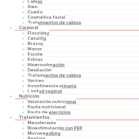
Labios
Sien
Cuello
Cosmética facial
Tratamientos de cabina
Corporal
Flaccidez
Celulitis
Brazos
Manos
Escote
Estrías
Hipersudoración
Depilación
Tratamientos de cabina
Varices
Incontinencia urinaria
Laxitud vaginal
Nutrición
Valoración nutricional
Pauta nutricional
Pauta de ejercicios
Tratamientos
Mesoterapia
Bioestimulación con PRP
Microneedling
Peeling