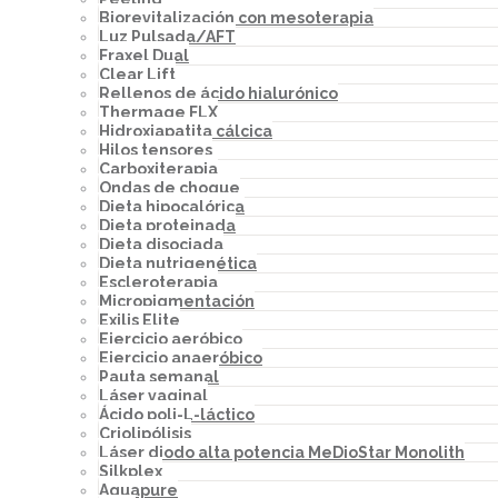
Biorevitalización con mesoterapia
Luz Pulsada/AFT
Fraxel Dual
Clear Lift
Rellenos de ácido hialurónico
Thermage FLX
Hidroxiapatita cálcica
Hilos tensores
Carboxiterapia
Ondas de choque
Dieta hipocalórica
Dieta proteinada
Dieta disociada
Dieta nutrigenética
Escleroterapia
Micropigmentación
Exilis Elite
Ejercicio aeróbico
Ejercicio anaeróbico
Pauta semanal
Láser vaginal
Ácido poli-L-láctico
Criolipólisis
Láser diodo alta potencia MeDioStar Monolith
Silkplex
Aquapure