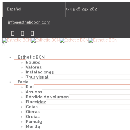
Español
+34 938 293 282
info@estheticbcn.com
Esthetic BCN
Equipo
Valores
Instalaciones
Tour visual
Facial
Piel
Arrugas
Pérdida de volumen
Flaccidez
Cejas
Ojeras
Orejas
Pómulo
Mejilla