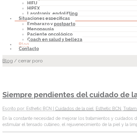
HIFU
HIPEX
Lasotronix, endolifting
Situaciones específicas
Embarazo y postparto
Menopausia
Paciente oncológico
Coach en salud y belleza
Blog
Contacto
Blog
/
cerrar poro
Siempre pendientes del cuidado de l
Escrito por: Esthetic BCN |
Cuidados de la piel
,
Esthetic BCN
,
Tratam
En la constante necesidad de mejorar los tratamientos y cuidados d
estimular el tensado cutáneo, el rejuvenecimiento de la piel y la l