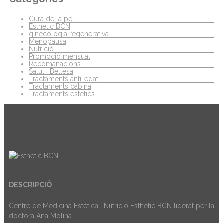
Cura de la pell
Esthetic BCN
ginecologia regenerativa
Menopausa
Nutrició
Promoció mensual
Recomanacions
Salut i Bellesa
Tractaments anti-edat
Tractaments cabina
Tractaments estètics
DESCRIPCIÓ
Centre de Medicina Estètica i Nutrició Esthetic BCN liderat per la
doctora Ana Molina.