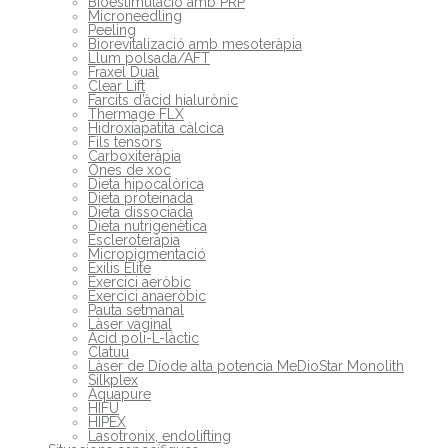
Bioestimulació amb PRP
Microneedling
Peeling
Biorevitalizació amb mesoteràpia
Llum polsada/AFT
Fraxel Dual
Clear Lift
Farcits d’àcid hialurònic
Thermage FLX
Hidroxiapatita càlcica
Fils tensors
Carboxiteràpia
Ones de xoc
Dieta hipocalòrica
Dieta proteinada
Dieta dissociada
Dieta nutrigenètica
Escleroteràpia
Micropigmentació
Exilis Elite
Exercici aeròbic
Exercici anaeròbic
Pauta setmanal
Làser vaginal
Àcid poli-L-làctic
Clatuu
Làser de Díode alta potencia MeDioStar Monolith
Silkplex
Aquapure
HIFU
HIPEX
Lasotronix, endolifting