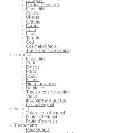
Arrugues
Pèrdua de volum
Flacciditat
Celles
Ulleres
Orelles
Pòmul
Galta
Llavi
Templa
Coll
Cosmètica facial
Tractaments de cabina
Corporal
Flacciditat
Cel·lulitis
Braços
Mans
Escot
Estries
Hipersudoració
Depilació
Tractaments de cabina
Varius
Incontinència urinària
Laxitud vaginal
Nutrició
Valoració nutricional
Pauta nutricional
Pauta d’exercicis
Tractaments
Mesoteràpia