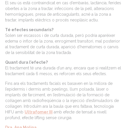
El seu ús està contraindicat en cas d’embaràs, lactància, ferides
obertes a la zona a tractar, infeccions de la pell, alteracions
hemorràgiques, presa de anticoagulants, acné a la zona a
tractar, implants elèctrics o procés neoplàsic actiu.
Té efectes secundaris?
Solen ser escassos i de curta durada, però podria aparèixer
edema o inflor de la zona, enrogiment transitori, mal posterior
al tractament de curta durada, aparició d’hematomes o canvis
de la sensibilitat de la zona tractada.
Quant dura l’efecte?
El tractament té una durada d’un any, encara que si realitzem el
tractament cada 6 mesos, es reforcen els seus efectes.
Fins ara els tractaments facials es basaven en la millora de
l’epidermis i dermis amb peelings, llum polsada, làser o
implants de farciment, en l’estimulació de la formació de
col·lagen amb radiofreqüència o la injecció d’estimuladors de
col·lagen. Introduïm ara la baula que ens faltava, tecnologia
HIFU amb
Ultrafomer III
amb efecte de tensat a nivell
profund, efecte lífting sense cirurgia.
Dra. Ana Molina