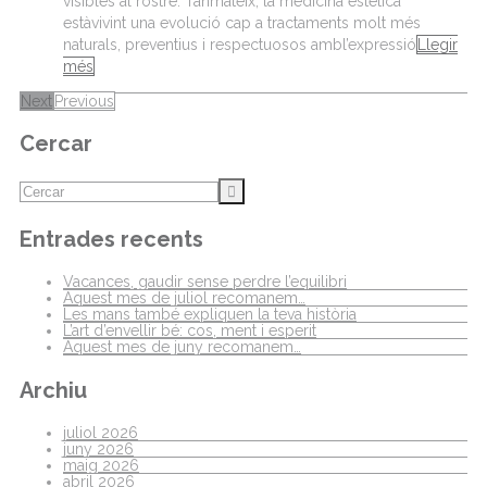
visibles al rostre. Tanmateix, la medicina estètica
estàvivint una evolució cap a tractaments molt més
naturals, preventius i respectuosos ambl’expressió
Llegir
més
Next
Previous
Cercar
Entrades recents
Vacances, gaudir sense perdre l’equilibri
Aquest mes de juliol recomanem…
Les mans també expliquen la teva història
L’art d’envellir bé: cos, ment i esperit
Aquest mes de juny recomanem…
Archiu
juliol 2026
juny 2026
maig 2026
abril 2026