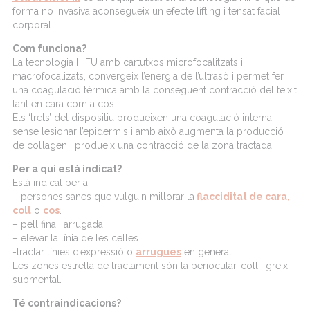
forma no invasiva aconsegueix un efecte lífting i tensat facial i
corporal.
Com funciona?
La tecnologia HIFU amb cartutxos microfocalitzats i
macrofocalizats, convergeix l’energia de l’ultrasò i permet fer
una coagulació tèrmica amb la consegüent contracció del teixit
tant en cara com a cos.
Els ‘trets’ del dispositiu produeixen una coagulació interna
sense lesionar l’epidermis i amb això augmenta la producció
de col·lagen i produeix una contracció de la zona tractada.
Per a qui està indicat?
Està indicat per a:
– persones sanes que vulguin millorar la
flacciditat de cara,
coll
o
cos
.
– pell fina i arrugada
– elevar la línia de les celles
-tractar línies d’expressió o
arrugues
en general.
Les zones estrella de tractament són la periocular, coll i greix
submental.
Té contraindicacions?