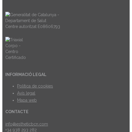
Centre autoritzat E08606793
INFORMACIÓ LEGAL
Política de cookies
Avís legal
Mapa web
CONTACTE
info@estheticbcn.com
+34 938 293 282