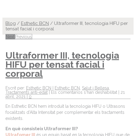
Blog
/
Esthetic BCN
/
Ultraformer III, tecnologia HIFU per
tensat facial i corporal
Next
Previous
Ultraformer III, tecnologia
HIFU per tensat facial i
corporal
Escrit per:
Esthetic BCN
|
Esthetic BCN
,
Salut i Bellesa
,
Tractaments anti-edat
|
Els comentarios s'han deshabilitat
|
21
abril, 2021
|
0
En Esthetic BCN hem introduït la tecnologia HIFU o Ultrasons
focalitzats d’Alta Intensitat per complementar els tractaments
existents.
En què consisteix Ultraformer III?
Ultrafomer III
és un equip basat en la tecnologia HIFU que de