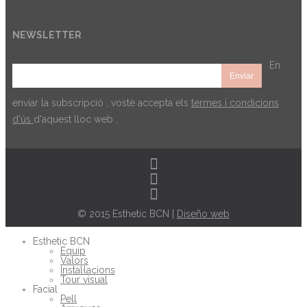
NEWSLETTER
En
enviar la subscripció , vostè accepta els
termes i condicions
d'ús
d'aquest lloc web .
© 2015 Esthetic BCN |
Diseño web
Esthetic BCN
Equip
Valors
Instal·lacions
Tour visual
Facial
Pell