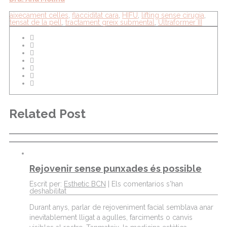
aixecament celles
,
flacciditat cara
,
HIFU
,
lifting sense cirugia
,
tensat de la pell
,
tractament greix submental
,
Ultraformer III
Related Post
Rejovenir sense punxades és possible
Escrit per:
Esthetic BCN
|
Els comentarios s'han
deshabilitat
Durant anys, parlar de rejoveniment facial semblava anar
inevitablement lligat a agulles, farciments o canvis